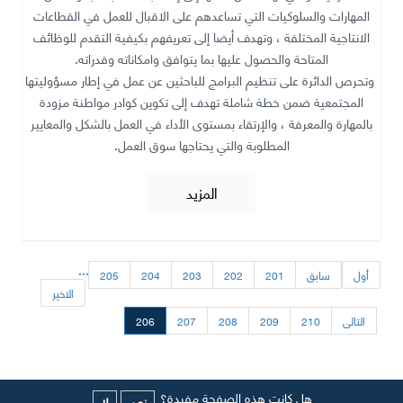
المهارات والسلوكيات التي تساعدهم على الاقبال للعمل في القطاعات
الانتاجية المختلفة ، وتهدف أيضا إلى تعريفهم بكيفية التقدم للوظائف
المتاحة والحصول عليها بما يتوافق وامكاناته وقدراته.
وتحرص الدائرة على تنظيم البرامج للباحثين عن عمل في إطار مسؤوليتها
المجتمعية ضمن خطة شاملة تهدف إلى تكوين كوادر مواطنة مزودة
بالمهارة والمعرفة ، والإرتقاء بمستوى الأداء في العمل بالشكل والمعايير
المطلوبة والتي يحتاجها سوق العمل.
المزيد
...
أول
سابق
201
202
203
204
205
الاخير
التالى
210
209
208
207
206
هل كانت هذه الصفحة مفيدة؟
نعم
لا