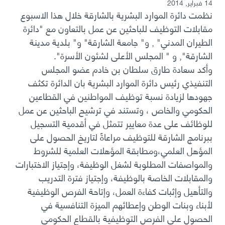
14 فبراير, 2014
نظمت دائرة الموارد البشرية بالشارقة خلال هذا الاسبوع
مقابلات التوظيف للباحثين عن عمل بالتعاون مع "دائرة
الطيران المدني" , و" جامعة الشارقة" و" بلدية مدينة
الشارقة", و " المجلس الأعلى لشئون الأسرة".
وأكد سعادة طارق سلطان بن خادم عضو المجلس
التنفيذي رئيس دائرة الموارد البشرية بان الدائرة تكثف
جهودها لزيادة نسبة توظيف المواطنين في القطاعين
الحكومي والخاص ، وتستند في ترشيح الباحثين عن عمل
للوظائف على عدة معايير تتمثل في أقدمية التسجيل
ببرنامج الشارقة للتوظيف مراعاةً لتاريخ الحصول على
المؤهل العلمي،ومطابقة المؤهلات العلمية للشروط
والمواصفات المطلوبة لشغل الوظيفة، وإجتياز الاختبارات
والمقابلات الخاصة بالوظيفة، وإجتياز فترة التدريب
والتأهيل وإثبات كفاءة العمل، وإتاحة الفرص الوظيفية
لأبناء وبنات الوطن وإعطائهم الميزة التنافسية في
الحصول على الفرص التوظيفية بالقطاع الحكومي