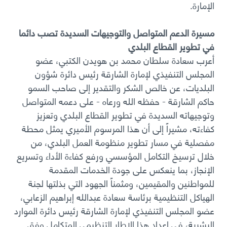
الإمارة.
مسيرة الدعم المتواصل والتوجيهات السديدة تصب دائما
في تطوير القطاع البلدي
أعرب سعادة سلطان محمد بن هويدن الكتبي، عضو
المجلس التنفيذي لإمارة الشارقة رئيس دائرة شؤون
البلديات، عن خالص الشكر والتقدير إلى صاحب السمو
حاكم الشارقة - حفظه الله ورعاه - على دعمه المتواصل
وتوجيهاته السديدة في تطوير القطاع البلدي وتعزيز
كفاءته، مشيراً إلى أن هذا المرسوم الأميري يمثل محطة
مفصلية في مسار تطوير منظومة العمل البلدي، من
خلال ترسيخ التكامل المؤسسي ورفع كفاءة الأداء وتسريع
الإنجاز، بما ينعكس على جودة الخدمات المقدمة
للمواطنين والمقيمين، ومثمناً الجهود التي بذلتها لجنة
الهياكل التنظيمية برئاسة سعادة عبدالله إبراهيم الزعابي،
عضو المجلس التنفيذي لإمارة الشارقة رئيس دائرة الموارد
البشرية، في إعداد هذا الإطار التنظيمي المتكامل وفق