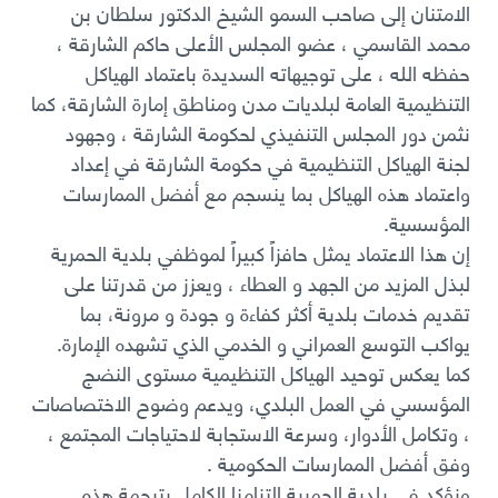
الامتنان إلى صاحب السمو الشيخ الدكتور سلطان بن
محمد القاسمي ، عضو المجلس الأعلى حاكم الشارقة ،
حفظه الله ، على توجيهاته السديدة باعتماد الهياكل
التنظيمية العامة لبلديات مدن ومناطق إمارة الشارقة، كما
نثمن دور المجلس التنفيذي لحكومة الشارقة ، وجهود
لجنة الهياكل التنظيمية في حكومة الشارقة في إعداد
واعتماد هذه الهياكل بما ينسجم مع أفضل الممارسات
المؤسسية.
إن هذا الاعتماد يمثل حافزاً كبيراً لموظفي بلدية الحمرية
لبذل المزيد من الجهد و العطاء ، ويعزز من قدرتنا على
تقديم خدمات بلدية أكثر كفاءة و جودة و مرونة، بما
يواكب التوسع العمراني و الخدمي الذي تشهده الإمارة.
كما يعكس توحيد الهياكل التنظيمية مستوى النضج
المؤسسي في العمل البلدي، ويدعم وضوح الاختصاصات
، وتكامل الأدوار، وسرعة الاستجابة لاحتياجات المجتمع ،
وفق أفضل الممارسات الحكومية .
ونؤكد في بلدية الحمرية التزامنا الكامل بترجمة هذه