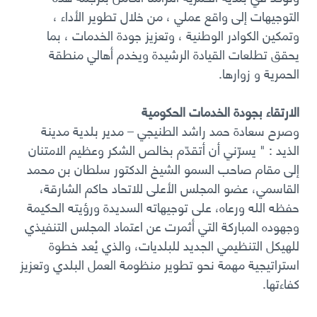
التوجيهات إلى واقع عملي ، من خلال تطوير الأداء ،
وتمكين الكوادر الوطنية ، وتعزيز جودة الخدمات ، بما
يحقق تطلعات القيادة الرشيدة ويخدم أهالي منطقة
الحمرية و زوارها.
الارتقاء بجودة الخدمات الحكومية
وصرح سعادة حمد راشد الطنيجي – مدير بلدية مدينة
الذيد : " يسرّني أن أتقدّم بخالص الشكر وعظيم الامتنان
إلى مقام صاحب السمو الشيخ الدكتور سلطان بن محمد
القاسمي، عضو المجلس الأعلى للاتحاد حاكم الشارقة،
حفظه الله ورعاه، على توجيهاته السديدة ورؤيته الحكيمة
وجهوده المباركة التي أثمرت عن اعتماد المجلس التنفيذي
للهيكل التنظيمي الجديد للبلديات، والذي يُعد خطوة
استراتيجية مهمة نحو تطوير منظومة العمل البلدي وتعزيز
كفاءتها
.