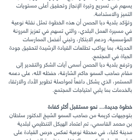
يسهم في تسريع وتيرة الإنجاز وتحقيق أعلى مستويات
التميز والاستدامة.
وتؤكد بلدية دبا الحصن أن هذه الخطوة تمثل نقلة نوعية
في مسيرة العمل البلدي، والتي تسهم في تعزيز المرونة
المؤسسية، ودعم الابتكار، وتبني أفضل الممارسات
الحديثة، بما يواكب تطلعات القيادة الرشيدة لتحقيق جودة
الحياة في المجتمع.
وترفع بلدية دبا الحصن أسمى آيات الشكر والتقدير إلى
مقام صاحب السمو حاكم الشارقة، حفظه الله، على دعمه
المستمر، الذي يشكل دافعاً لمواصلة تطوير الأداء والارتقاء
بالخدمات بما يلبي احتياجات المجتمع.
خطوة جديدة… نحو مستقبل أكثر كفاءة
بتوجيهات كريمة من صاحب السمو الشيخ الدكتور سلطان
بن محمد القاسمي، تم اعتماد الهيكل التنظيمي لبلدية
مدينة كلباء، في محطة نوعية تعكس حرص القيادة على
تطوير العمل الحكومي والارتقاء بمنظومة الخدمات
.