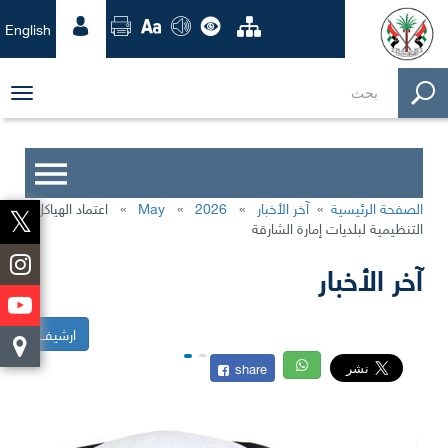
English
ggle
tion
الصفحة الرئيسية
»
آخر الأخبار
»
2026
»
May
»
اعتماد الهياكل
التنظيمية لبلديات إمارة الشارقة
آخر الأخبار
ارشيف
share