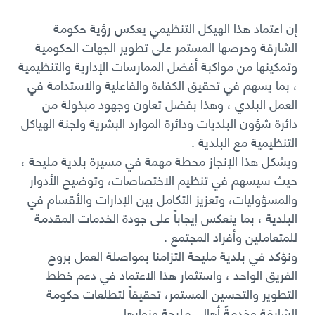
إن اعتماد هذا الهيكل التنظيمي يعكس رؤية حكومة
الشارقة وحرصها المستمر على تطوير الجهات الحكومية
وتمكينها من مواكبة أفضل الممارسات الإدارية والتنظيمية
، بما يسهم في تحقيق الكفاءة والفاعلية والاستدامة في
العمل البلدي ، وهذا بفضل تعاون وجهود مبذولة من
دائرة شؤون البلديات ودائرة الموارد البشرية ولجنة الهياكل
التنظيمية مع البلدية
.
ويشكل هذا الإنجاز محطة مهمة في مسيرة بلدية مليحة ،
حيث سيسهم في تنظيم الاختصاصات، وتوضيح الأدوار
والمسؤوليات، وتعزيز التكامل بين الإدارات والأقسام في
البلدية ، بما ينعكس إيجاباً على جودة الخدمات المقدمة
للمتعاملين وأفراد المجتمع
.
ونؤكد في بلدية مليحة التزامنا بمواصلة العمل بروح
الفريق الواحد ، واستثمار هذا الاعتماد في دعم خطط
التطوير والتحسين المستمر، تحقيقاً لتطلعات حكومة
الشارقة وخدمةً أهالي مليحة وزوارها
.