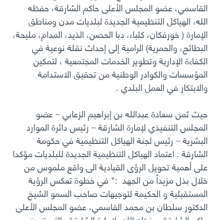
القاسمي، عضو المجلس الأعلى حاكم الشارقة، حفظه
الله، الهياكل التنظيمية الجديدة لبلديات مدن ومناطق
الإمارة ( خورفكان، كلباء، دبا الحصن، الذيد، المدام، مليحة،
البطائح، والحمرية) الرامية إلى إحداث نقلة نوعية في
الكفاءة الإدارية وتطوير الخدمات المجتمعية ، لتمكين
المؤسسات والكوادر الوطنية من تحقيق الاستدامة
والابتكار في العمل البلدي .
حيث ثمن سعادة عبدالله بن إبراهيم الزعابي – عضو
المجلس التنفيذي لإمارة الشارقة – رئيس دائرة الموارد
البشرية – رئيس لجنة الهياكل التنظيمية في حكومة
الشارقة . اعتماد الهياكل التنظيمية الجديدة للبلديات مؤكدا
على أهمية تحويل الرؤى القيادية الى واقع ملموس من
خلال بذل مزيداً من الجهد :" في خطوة تعكس الرؤية
المستقبلية و الحكيمة لتوجيهات صاحب السمو الشيخ
الدكتور سلطان بن محمد القاسمي، عضو المجلس الأعلى
حاكم الشارقة، حفظه الله- لإمارة الشارقة والتي تهدف